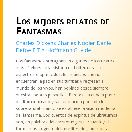
Los mejores relatos de
Fantasmas
Charles Dickens
Charles Nodier
Daniel
Defoe
E.T.A. Hoffmann
Guy de
Maupassant
Henry James
Horacio
Los fantasmas protagonizan algunos de los relatos
Quiroga
Joseph Sheridan Le Fanu
Walter
más célebres de la historia de la literatura. Los
Scott
espectros o aparecidos, los muertos que no
encuentran la paz en sus tumbas y regresan al
mundo de los vivos, han poblado desde siempre
nuestras peores pesadillas. Pero es sin duda a partir
del Romanticismo y su fascinación por todo lo
sobrenatural cuando se establece la visión moderna
del fantasma. Los cuentos de espíritus de ultratumba
son, en palabras del escritor inglés L.P. Hartley, “la
forma más exigente del arte literario”, pues para