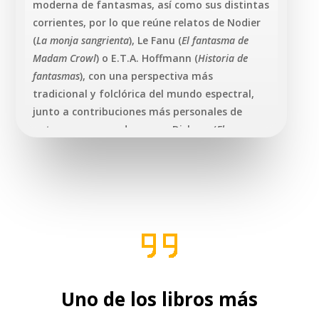
moderna de fantasmas, así como sus distintas
corrientes, por lo que reúne relatos de Nodier
(
La monja sangrienta
), Le Fanu (
El fantasma de
Madam Crowl
) o E.T.A. Hoffmann (
Historia de
fantasmas
), con una perspectiva más
tradicional y folclórica del mundo espectral,
junto a contribuciones más personales de
autores consagrados como Dickens (
El
guardavías, Juicio por asesinato
), Maupassant
(
Aparición
), Defoe (
La aparición de Mrs. Veal
) o
Walter Scott (
La cámara de los tapices
), sin
olvidar las historias de «especialistas» más
recientes como M.R. James (
Maud-Evelyn
), y
Horacio Quiroga (
El espectro
), que tratan de
alejarse de los escenarios clásicos de ruinas y
pasadizos trayendo el horror a la paz de la
vida cotidiana.
Uno de los libros más
Si alguna vez ha visto una película de