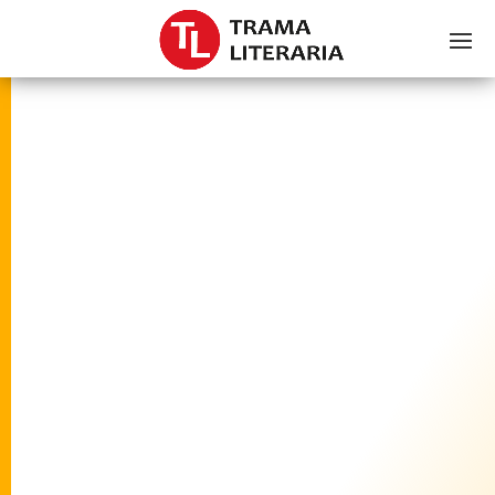
Class Not Found: HMWP_Controllers_Log